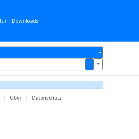
tur
Downloads
|
Über
|
Datenschutz