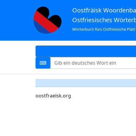
Oostfräisk Woordenb
Ostfriesisches Wörter
Wörterbuch fürs Ostfriesische Platt
oostfraeisk.org