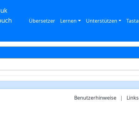
auk
buch
Übersetzer
Lernen
Unterstützen
Tasta
Benutzerhinweise
|
Links