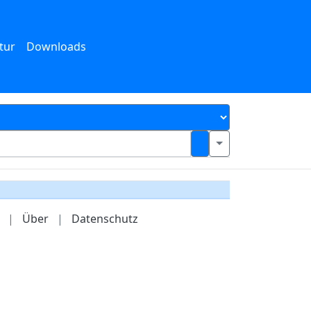
tur
Downloads
|
Über
|
Datenschutz