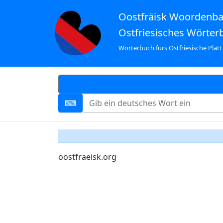
Oostfräisk Woordenb
Ostfriesisches Wörter
Wörterbuch fürs Ostfriesische Platt
oostfraeisk.org