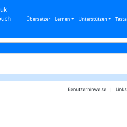
auk
buch
Übersetzer
Lernen
Unterstützen
Tasta
Benutzerhinweise
|
Links