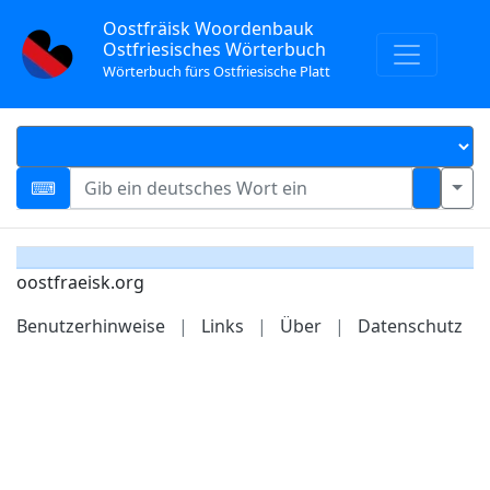
Oostfräisk Woordenbauk
Ostfriesisches Wörterbuch
Wörterbuch fürs Ostfriesische Platt
oostfraeisk.org
Benutzerhinweise
|
Links
|
Über
|
Datenschutz