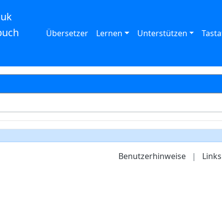
auk
buch
Übersetzer
Lernen
Unterstützen
Tasta
Benutzerhinweise
|
Links