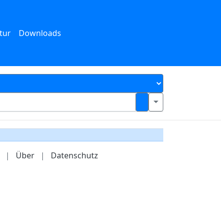
tur
Downloads
|
Über
|
Datenschutz