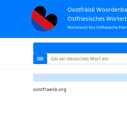
Oostfräisk Woordenb
Ostfriesisches Wörter
Wörterbuch fürs Ostfriesische Platt
oostfraeisk.org