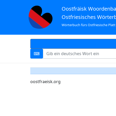
Oostfräisk Woordenb
Ostfriesisches Wörter
Wörterbuch fürs Ostfriesische Platt
oostfraeisk.org