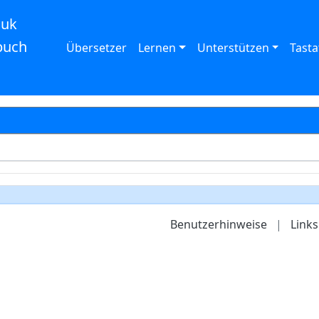
auk
buch
Übersetzer
Lernen
Unterstützen
Tasta
Benutzerhinweise
|
Links