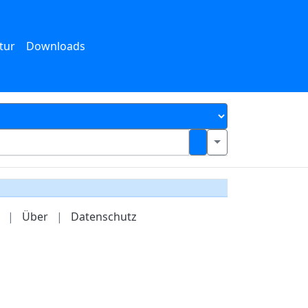
tur
Downloads
|
Über
|
Datenschutz