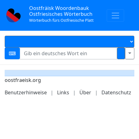
Oostfräisk Woordenbauk
Ostfriesisches Wörterbuch
Wörterbuch fürs Ostfriesische Platt
oostfraeisk.org
Benutzerhinweise
|
Links
|
Über
|
Datenschutz