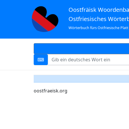
Oostfräisk Woordenb
Ostfriesisches Wörter
Wörterbuch fürs Ostfriesische Platt
oostfraeisk.org