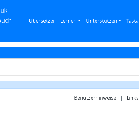
auk
buch
Übersetzer
Lernen
Unterstützen
Tasta
Benutzerhinweise
|
Links