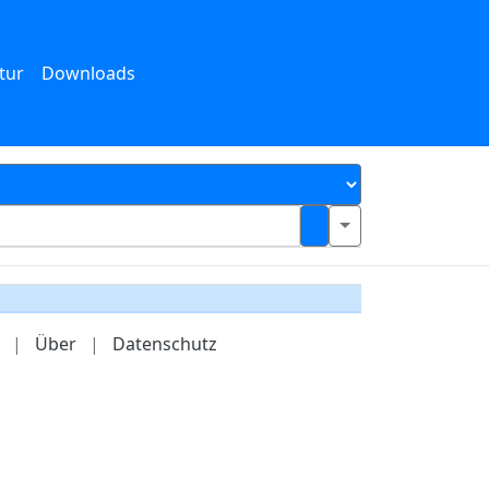
tur
Downloads
|
Über
|
Datenschutz