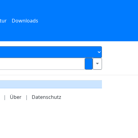
tur
Downloads
|
Über
|
Datenschutz