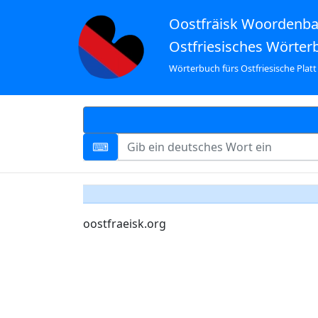
Oostfräisk Woordenb
Ostfriesisches Wörter
Wörterbuch fürs Ostfriesische Platt
oostfraeisk.org