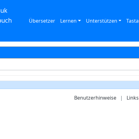
auk
buch
Übersetzer
Lernen
Unterstützen
Tasta
Benutzerhinweise
|
Links