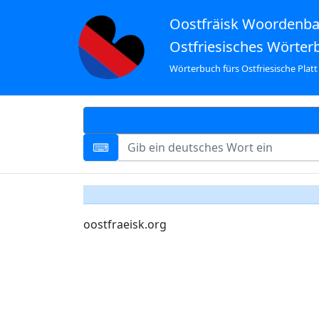
Oostfräisk Woordenb
Ostfriesisches Wörter
Wörterbuch fürs Ostfriesische Platt
oostfraeisk.org