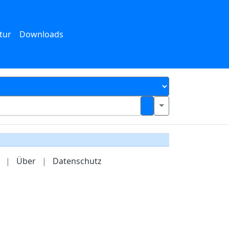
tur
Downloads
|
Über
|
Datenschutz