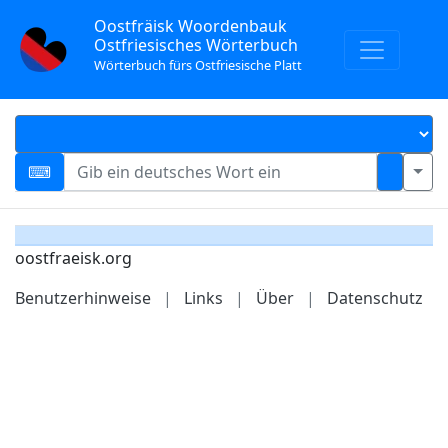
Oostfräisk Woordenbauk
Ostfriesisches Wörterbuch
Wörterbuch fürs Ostfriesische Platt
oostfraeisk.org
Benutzerhinweise
|
Links
|
Über
|
Datenschutz