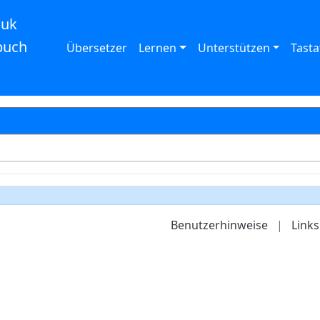
auk
buch
Übersetzer
Lernen
Unterstützen
Tasta
Benutzerhinweise
|
Links