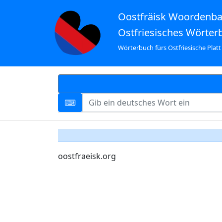
Oostfräisk Woordenb
Ostfriesisches Wörter
Wörterbuch fürs Ostfriesische Platt
oostfraeisk.org