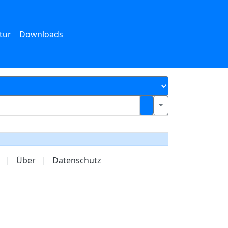
tur
Downloads
|
Über
|
Datenschutz