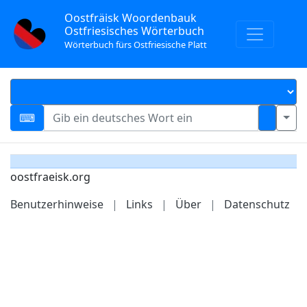
Oostfräisk Woordenbauk
Ostfriesisches Wörterbuch
Wörterbuch fürs Ostfriesische Platt
oostfraeisk.org
Benutzerhinweise
|
Links
|
Über
|
Datenschutz