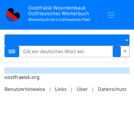
Oostfräisk Woordenbauk
Ostfriesisches Wörterbuch
Wörterbuch fürs Ostfriesische Platt
oostfraeisk.org
Benutzerhinweise
|
Links
|
Über
|
Datenschutz