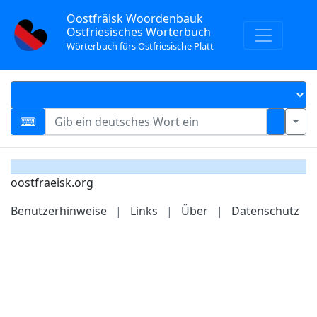
Oostfräisk Woordenbauk
Ostfriesisches Wörterbuch
Wörterbuch fürs Ostfriesische Platt
oostfraeisk.org
Benutzerhinweise
|
Links
|
Über
|
Datenschutz