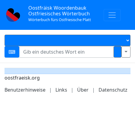
Oostfräisk Woordenbauk
Ostfriesisches Wörterbuch
Wörterbuch fürs Ostfriesische Platt
oostfraeisk.org
Benutzerhinweise
|
Links
|
Über
|
Datenschutz