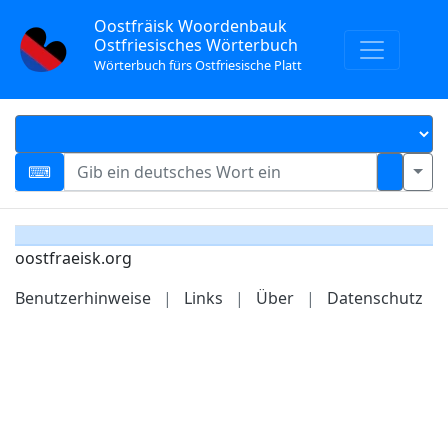
Oostfräisk Woordenbauk
Ostfriesisches Wörterbuch
Wörterbuch fürs Ostfriesische Platt
oostfraeisk.org
Benutzerhinweise
|
Links
|
Über
|
Datenschutz