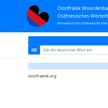
Oostfräisk Woordenb
Ostfriesisches Wörter
Wörterbuch fürs Ostfriesische Platt
oostfraeisk.org