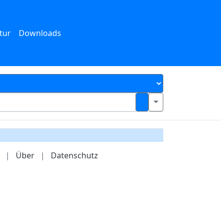
tur
Downloads
|
Über
|
Datenschutz