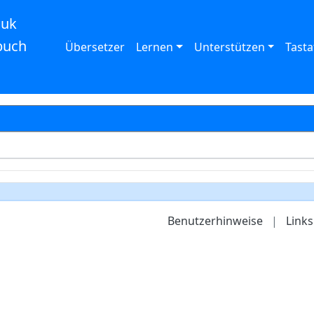
auk
buch
Übersetzer
Lernen
Unterstützen
Tasta
Benutzerhinweise
|
Links