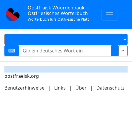
Oostfräisk Woordenbauk
Ostfriesisches Wörterbuch
Wörterbuch fürs Ostfriesische Platt
oostfraeisk.org
Benutzerhinweise
|
Links
|
Über
|
Datenschutz