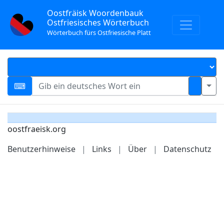
Oostfräisk Woordenbauk
Ostfriesisches Wörterbuch
Wörterbuch fürs Ostfriesische Platt
oostfraeisk.org
Benutzerhinweise
|
Links
|
Über
|
Datenschutz