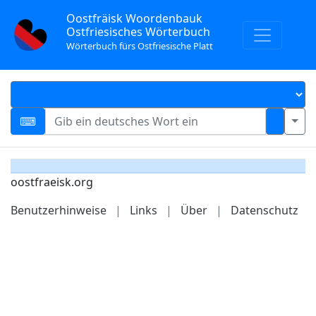
Oostfräisk Woordenbauk
Ostfriesisches Wörterbuch
Wörterbuch fürs Ostfriesische Platt
oostfraeisk.org
Benutzerhinweise
|
Links
|
Über
|
Datenschutz