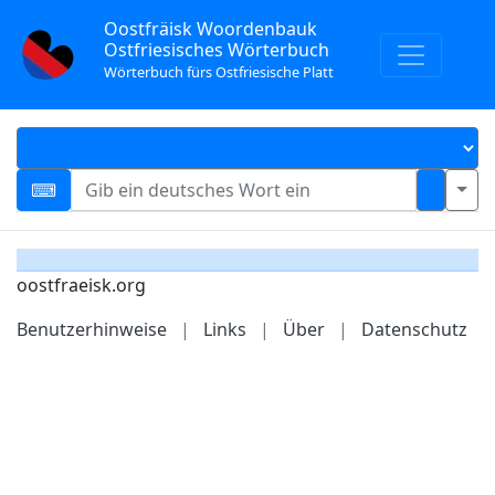
Oostfräisk Woordenbauk
Ostfriesisches Wörterbuch
Wörterbuch fürs Ostfriesische Platt
oostfraeisk.org
Benutzerhinweise
|
Links
|
Über
|
Datenschutz