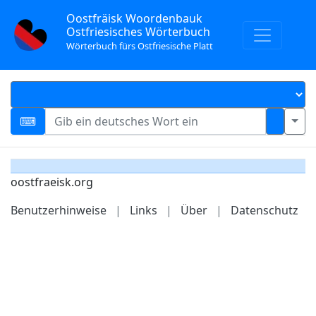
Oostfräisk Woordenbauk
Ostfriesisches Wörterbuch
Wörterbuch fürs Ostfriesische Platt
oostfraeisk.org
Benutzerhinweise
|
Links
|
Über
|
Datenschutz