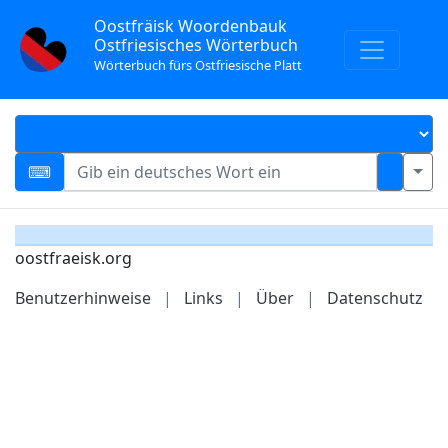
Oostfräisk Woordenbauk
Ostfriesisches Wörterbuch
Wörterbuch fürs Ostfriesische Platt
oostfraeisk.org
Benutzerhinweise
|
Links
|
Über
|
Datenschutz