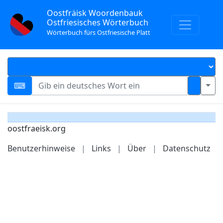
Oostfräisk Woordenbauk
Ostfriesisches Wörterbuch
Wörterbuch fürs Ostfriesische Platt
oostfraeisk.org
Benutzerhinweise
|
Links
|
Über
|
Datenschutz