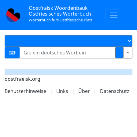
Oostfräisk Woordenbauk
Ostfriesisches Wörterbuch
Wörterbuch fürs Ostfriesische Platt
oostfraeisk.org
Benutzerhinweise
|
Links
|
Über
|
Datenschutz