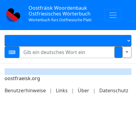
Oostfräisk Woordenbauk
Ostfriesisches Wörterbuch
Wörterbuch fürs Ostfriesische Platt
oostfraeisk.org
Benutzerhinweise
|
Links
|
Über
|
Datenschutz