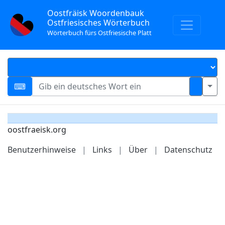
Oostfräisk Woordenbauk
Ostfriesisches Wörterbuch
Wörterbuch fürs Ostfriesische Platt
oostfraeisk.org
Benutzerhinweise
|
Links
|
Über
|
Datenschutz