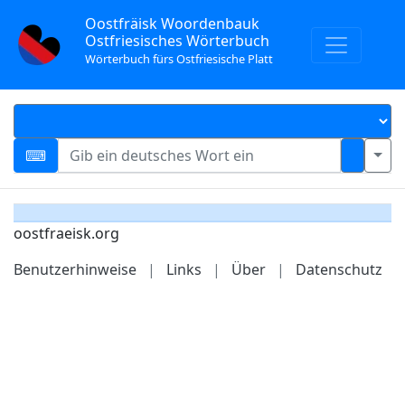
Oostfräisk Woordenbauk
Ostfriesisches Wörterbuch
Wörterbuch fürs Ostfriesische Platt
oostfraeisk.org
Benutzerhinweise
|
Links
|
Über
|
Datenschutz