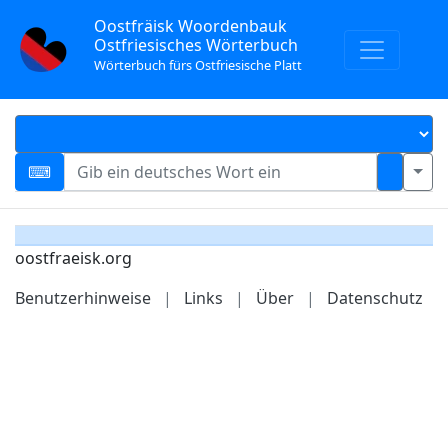
Oostfräisk Woordenbauk
Ostfriesisches Wörterbuch
Wörterbuch fürs Ostfriesische Platt
oostfraeisk.org
Benutzerhinweise
|
Links
|
Über
|
Datenschutz