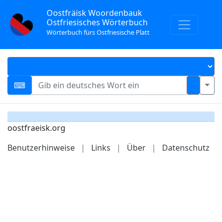
Oostfräisk Woordenbauk
Ostfriesisches Wörterbuch
Wörterbuch fürs Ostfriesische Platt
oostfraeisk.org
Benutzerhinweise
|
Links
|
Über
|
Datenschutz