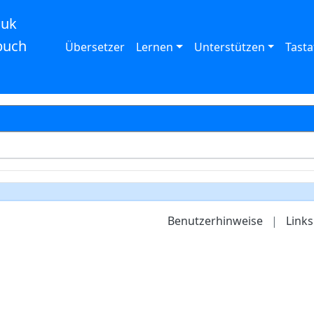
auk
buch
Übersetzer
Lernen
Unterstützen
Tasta
Benutzerhinweise
|
Links