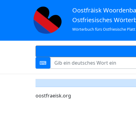
Oostfräisk Woordenb
Ostfriesisches Wörter
Wörterbuch fürs Ostfriesische Platt
oostfraeisk.org