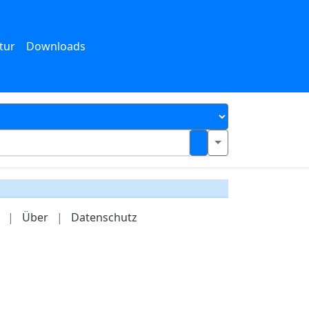
tur
Downloads
|
Über
|
Datenschutz