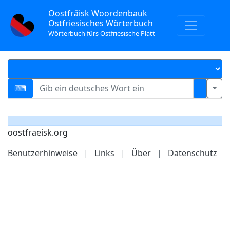
Oostfräisk Woordenbauk
Ostfriesisches Wörterbuch
Wörterbuch fürs Ostfriesische Platt
oostfraeisk.org
Benutzerhinweise
|
Links
|
Über
|
Datenschutz