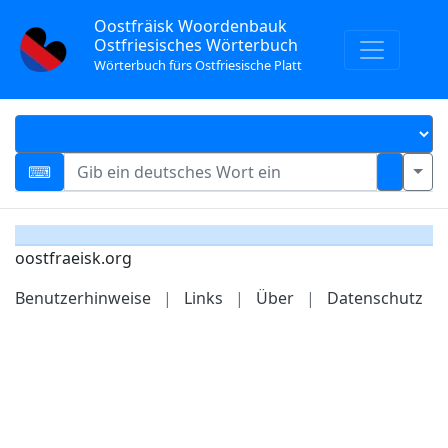
Oostfräisk Woordenbauk
Ostfriesisches Wörterbuch
Wörterbuch fürs Ostfriesische Platt
oostfraeisk.org
Benutzerhinweise
|
Links
|
Über
|
Datenschutz