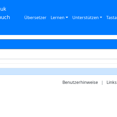
auk
buch
Übersetzer
Lernen
Unterstützen
Tasta
Benutzerhinweise
|
Links