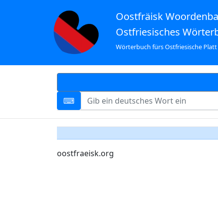
Oostfräisk Woordenb
Ostfriesisches Wörter
Wörterbuch fürs Ostfriesische Platt
oostfraeisk.org