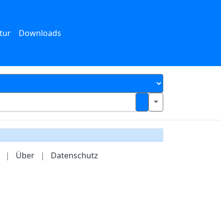
tur
Downloads
|
Über
|
Datenschutz