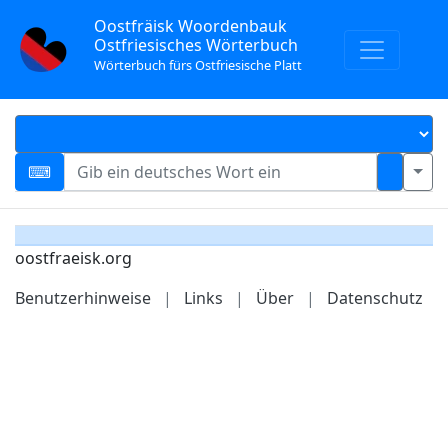
Oostfräisk Woordenbauk
Ostfriesisches Wörterbuch
Wörterbuch fürs Ostfriesische Platt
oostfraeisk.org
Benutzerhinweise
|
Links
|
Über
|
Datenschutz