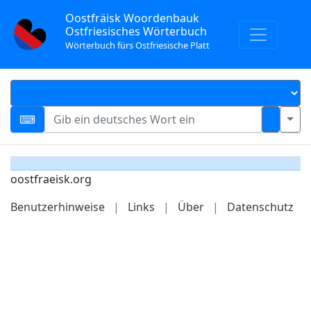
Oostfräisk Woordenbauk
Ostfriesisches Wörterbuch
Wörterbuch fürs Ostfriesische Platt
oostfraeisk.org
Benutzerhinweise
|
Links
|
Über
|
Datenschutz