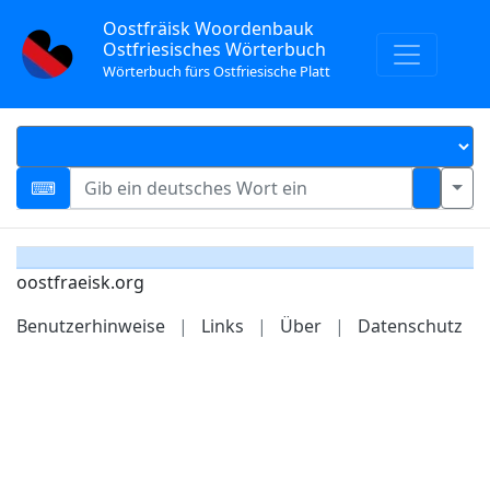
Oostfräisk Woordenbauk
Ostfriesisches Wörterbuch
Wörterbuch fürs Ostfriesische Platt
oostfraeisk.org
Benutzerhinweise
|
Links
|
Über
|
Datenschutz