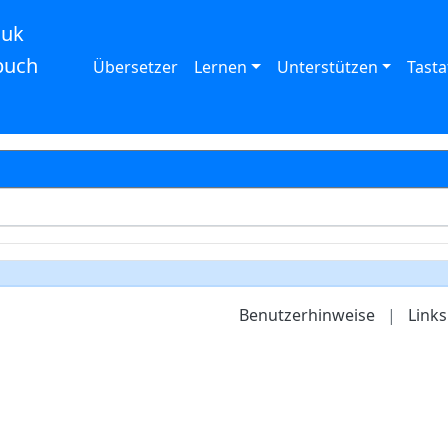
auk
buch
Übersetzer
Lernen
Unterstützen
Tasta
Benutzerhinweise
|
Links