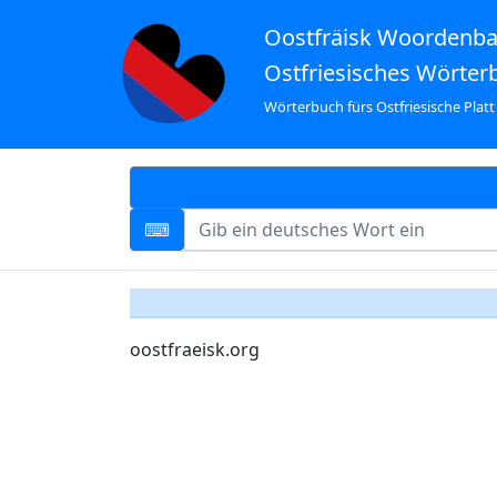
Oostfräisk Woordenb
Ostfriesisches Wörter
Wörterbuch fürs Ostfriesische Platt
oostfraeisk.org