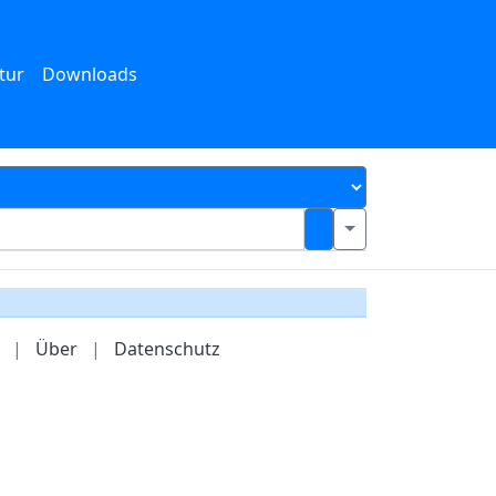
tur
Downloads
|
Über
|
Datenschutz