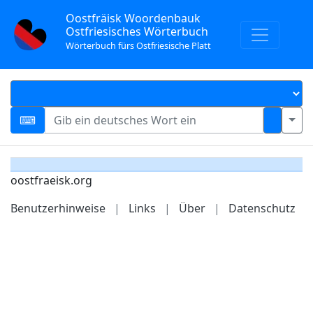
Oostfräisk Woordenbauk
Ostfriesisches Wörterbuch
Wörterbuch fürs Ostfriesische Platt
oostfraeisk.org
Benutzerhinweise
|
Links
|
Über
|
Datenschutz