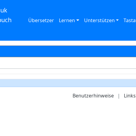
auk
buch
Übersetzer
Lernen
Unterstützen
Tasta
Benutzerhinweise
|
Links