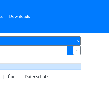
tur
Downloads
|
Über
|
Datenschutz