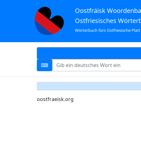
Oostfräisk Woordenb
Ostfriesisches Wörter
Wörterbuch fürs Ostfriesische Platt
oostfraeisk.org