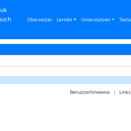
auk
buch
Übersetzer
Lernen
Unterstützen
Tasta
Benutzerhinweise
|
Links