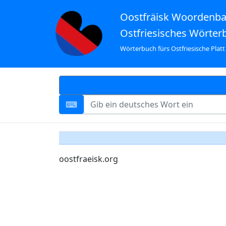
Oostfräisk Woordenb
Ostfriesisches Wörter
Wörterbuch fürs Ostfriesische Platt
oostfraeisk.org