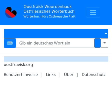
Oostfräisk Woordenbauk
Ostfriesisches Wörterbuch
Wörterbuch fürs Ostfriesische Platt
oostfraeisk.org
Benutzerhinweise
|
Links
|
Über
|
Datenschutz