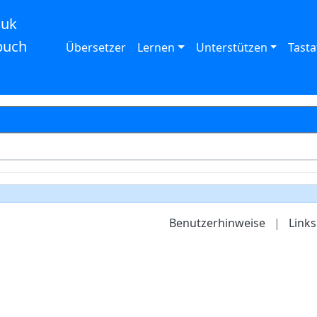
auk
buch
Übersetzer
Lernen
Unterstützen
Tasta
Benutzerhinweise
|
Links