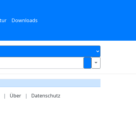
tur
Downloads
|
Über
|
Datenschutz