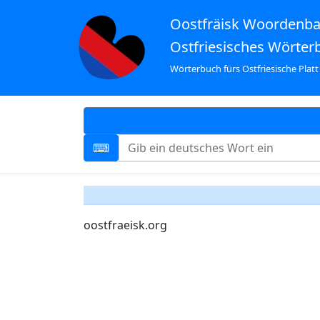
Oostfräisk Woordenb
Ostfriesisches Wörter
Wörterbuch fürs Ostfriesische Platt
oostfraeisk.org