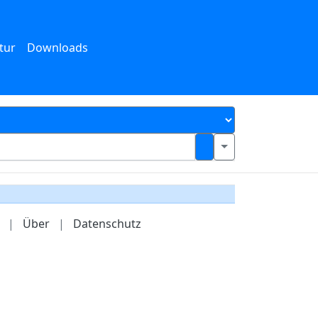
tur
Downloads
|
Über
|
Datenschutz