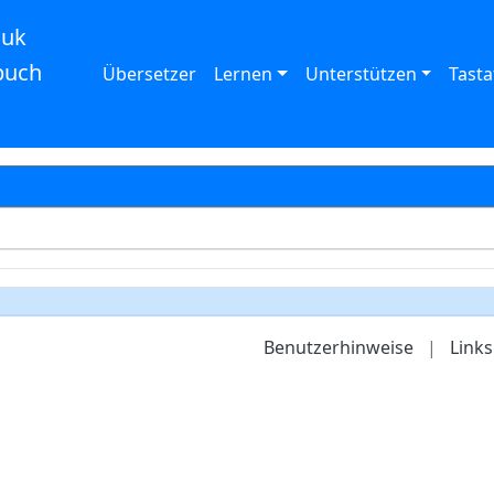
auk
buch
Übersetzer
Lernen
Unterstützen
Tasta
Benutzerhinweise
|
Links