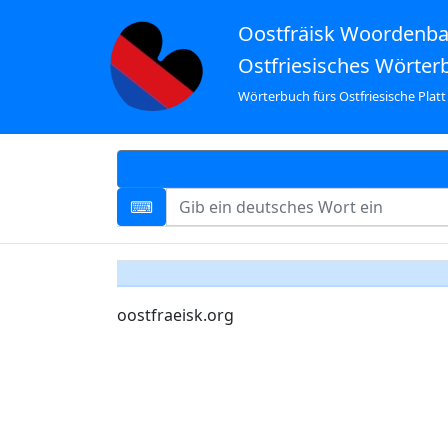
Oostfräisk Woordenb
Ostfriesisches Wörter
Wörterbuch fürs Ostfriesische Platt
oostfraeisk.org