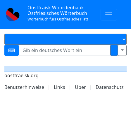
Oostfräisk Woordenbauk
Ostfriesisches Wörterbuch
Wörterbuch fürs Ostfriesische Platt
oostfraeisk.org
Benutzerhinweise
|
Links
|
Über
|
Datenschutz