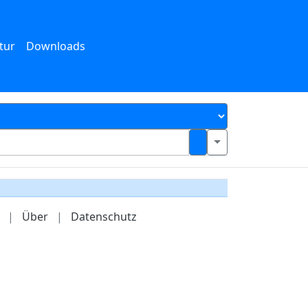
tur
Downloads
|
Über
|
Datenschutz