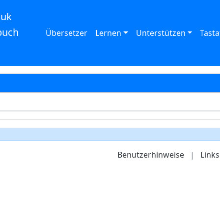
auk
buch
Übersetzer
Lernen
Unterstützen
Tasta
Benutzerhinweise
|
Links