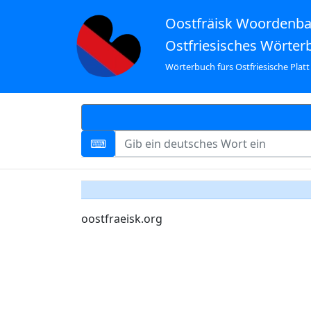
Oostfräisk Woordenb
Ostfriesisches Wörter
Wörterbuch fürs Ostfriesische Platt
oostfraeisk.org