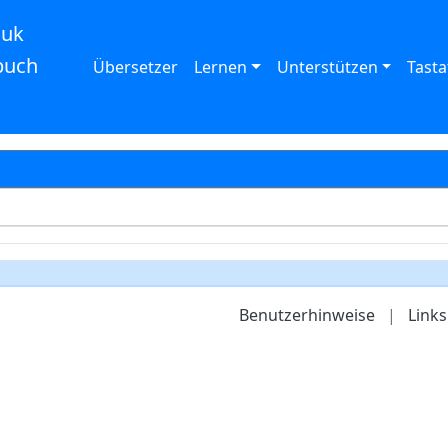
auk
buch
Übersetzer
Lernen
Unterstützen
Tasta
Benutzerhinweise
|
Links