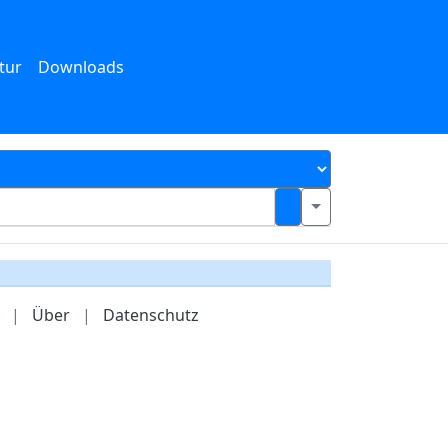
tur
Downloads
|
Über
|
Datenschutz