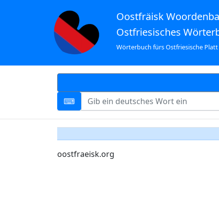
Oostfräisk Woordenb
Ostfriesisches Wörter
Wörterbuch fürs Ostfriesische Platt
oostfraeisk.org