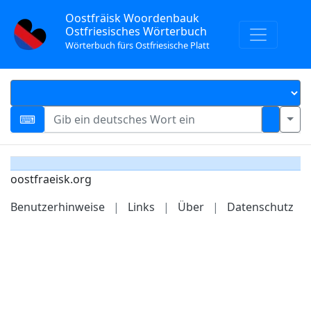
Oostfräisk Woordenbauk
Ostfriesisches Wörterbuch
Wörterbuch fürs Ostfriesische Platt
oostfraeisk.org
Benutzerhinweise
|
Links
|
Über
|
Datenschutz