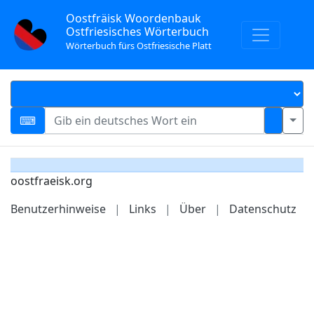
Oostfräisk Woordenbauk
Ostfriesisches Wörterbuch
Wörterbuch fürs Ostfriesische Platt
oostfraeisk.org
Benutzerhinweise
|
Links
|
Über
|
Datenschutz