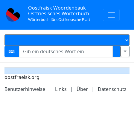
Oostfräisk Woordenbauk
Ostfriesisches Wörterbuch
Wörterbuch fürs Ostfriesische Platt
oostfraeisk.org
Benutzerhinweise
|
Links
|
Über
|
Datenschutz